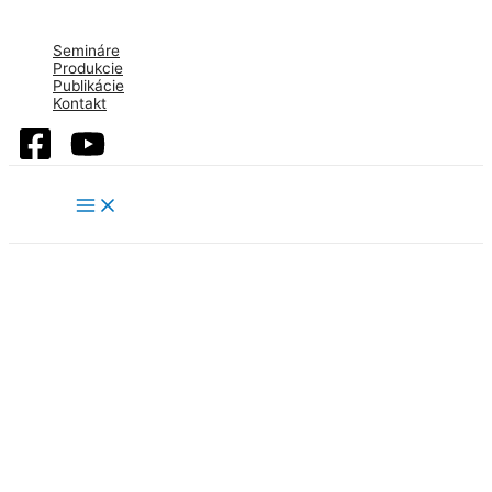
Skip
to
Semináre
content
Produkcie
Publikácie
Kontakt
Main
Menu