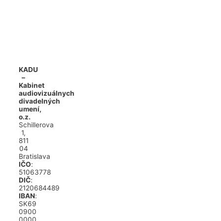
KADU
–
Kabinet
audiovizuálnych
divadelných
umení,
o.z.
Schillerova
1,
811
04
Bratislava
IČO
:
51063778
DIČ
:
2120684489
IBAN
:
SK69
0900
0000