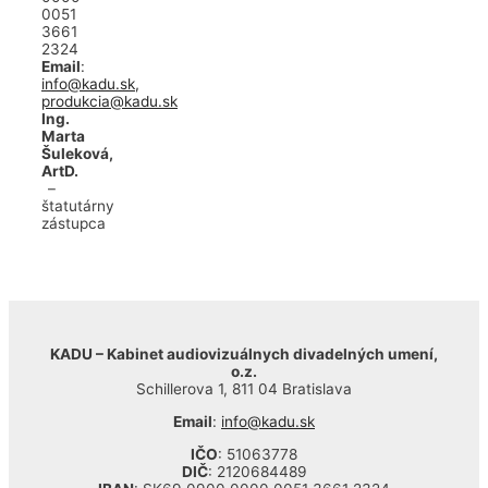
0051
3661
2324
Email
:
info@kadu.sk
,
produkcia@kadu.sk
Ing.
Marta
Šuleková,
ArtD.
–
štatutárny
zástupca
KADU – Kabinet audiovizuálnych divadelných umení,
o.z.
Schillerova 1, 811 04 Bratislava
Email
:
info@kadu.sk
IČO
: 51063778
DIČ
: 2120684489